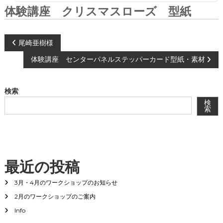
会
体験講座 クリスマスローズ 型紙
®
投
尾崎亜樹様
体験講座 センターパネルステッパーカード型紙・素材
稿
ナ
検索
検
ビ
索
ゲ
ー
最近の投稿
シ
3月・4月のワークショップのお知らせ
2月のワークショップのご案内
ョ
Info