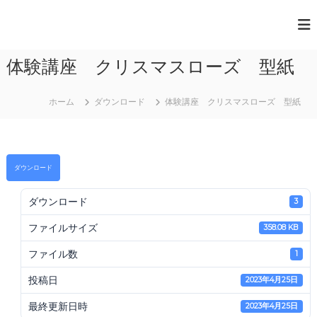
コ
ン
一
テ
般
ン
体験講座 クリスマスローズ 型紙
ツ
社
へ
団
ス
法
ホーム
ダウンロード
体験講座 クリスマスローズ 型紙
キ
人
ッ
プ
日
本
ダウンロード
ペ
ダウンロード
ー
3
パ
ファイルサイズ
358.08 KB
ー
ア
ファイル数
1
ー
投稿日
2023年4月25日
ト
協
最終更新日時
2023年4月25日