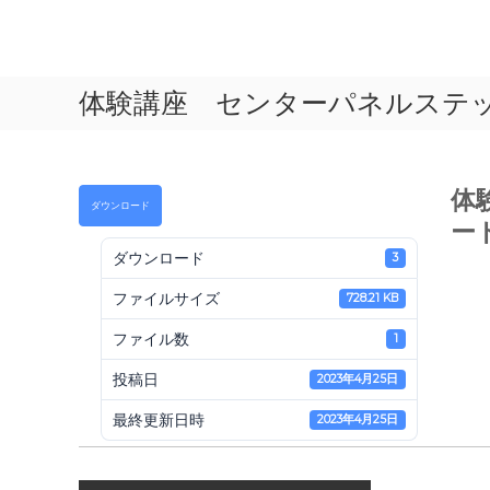
コ
ン
一
テ
般
ン
体験講座 センターパネルステ
社
ツ
へ
団
ス
法
キ
人
ッ
体
ダウンロード
プ
ー
日
本
ダウンロード
3
ペ
ファイルサイズ
728.21 KB
ー
パ
ファイル数
1
ー
投稿日
2023年4月25日
ア
ー
最終更新日時
2023年4月25日
ト
協