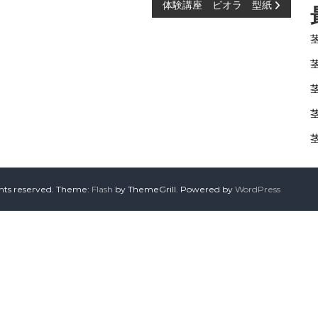
体験講座 ビオラ 型紙
ghts reserved. Theme:
Flash
by ThemeGrill. Powered by
WordPress