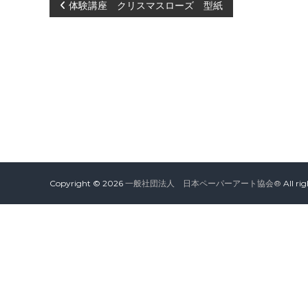
会
投
体験講座 クリスマスローズ 型紙
®
稿
ナ
ビ
ゲ
ー
Copyright © 2026
一般社団法人 日本ペーパーアート協会®
All ri
シ
ョ
ン