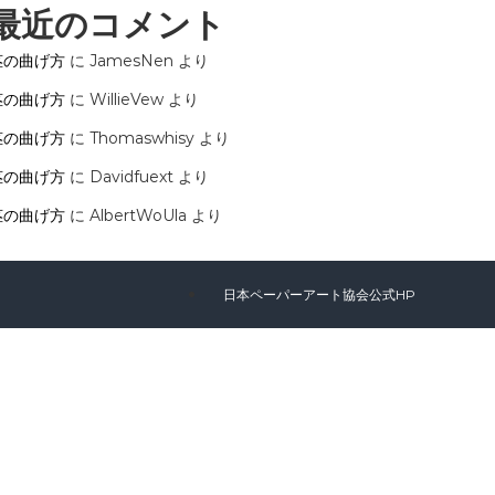
最近のコメント
茎の曲げ方
に
JamesNen
より
茎の曲げ方
に
WillieVew
より
茎の曲げ方
に
Thomaswhisy
より
茎の曲げ方
に
Davidfuext
より
茎の曲げ方
に
AlbertWoUla
より
日本ペーパーアート協会公式HP