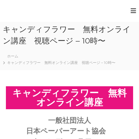
一
般
キャンディフラワー 無料オンライ
社
団
ン講座 視聴ページ – 10時〜
法
人
ホーム
キャンディフラワー 無料オンライン講座 視聴ページ – 10時〜
日
本
ペ
ー
キャンディフラワー 無料
パ
オンライン講座
ー
ア
ー
一般社団法人
ト
日本ペーパーアート協会
協