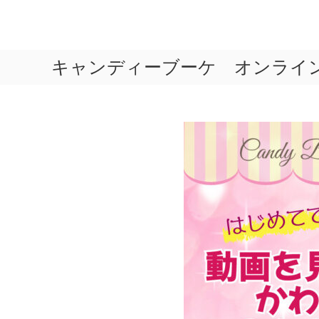
一
般
キャンディーブーケ オンライ
社
団
法
人
日
本
ペ
ー
パ
ー
ア
ー
ト
協