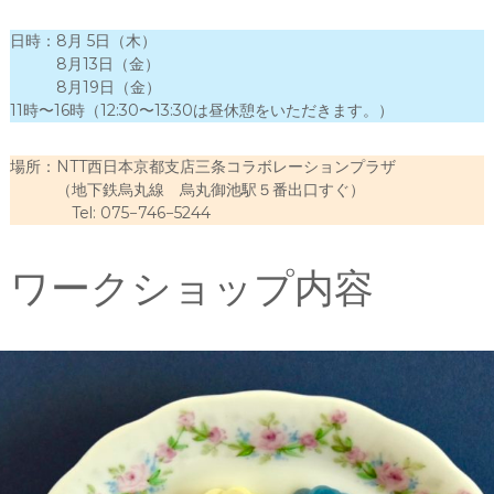
会
®
日時：8月 5日（木）
8月13日（金）
8月19日（金）
11時〜16時（12:30〜13:30は昼休憩をいただきます。）
場所：NTT西日本京都支店三条コラボレーションプラザ
（地下鉄烏丸線 烏丸御池駅５番出口すぐ）
Tel: 075−746−5244
ワークショップ内容