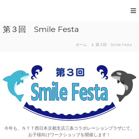
コ
ン
一
テ
般
ン
第３回 Smile Festa
ツ
社
へ
団
ス
法
ホーム
第３回 Smile Festa
キ
人
ッ
プ
日
本
ペ
ー
パ
ー
ア
ー
ト
今年も、ＮＴＴ西日本京都支店三条コラボレーションプラザにて、
協
お子様向けワークショップを開催します！