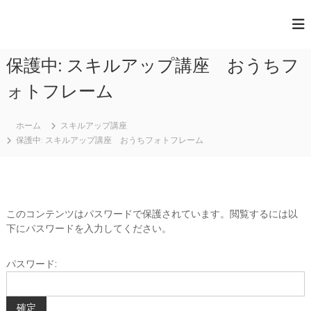
コ
ン
一
テ
般
ン
保護中: スキルアップ講座 おうちフ
ツ
社
へ
団
ォトフレーム
ス
法
キ
人
ッ
ホーム
スキルアップ講座
プ
保護中: スキルアップ講座 おうちフォトフレーム
日
本
ペ
ー
このコンテンツはパスワードで保護されています。閲覧するには以
パ
下にパスワードを入力してください。
ー
ア
パスワード:
ー
ト
協