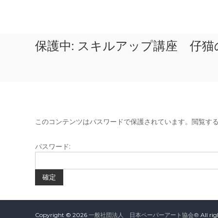
コ
ン
一
テ
般
ン
保護中: スキルアップ講座 仔
社
ツ
へ
団
ス
法
キ
人
ッ
プ
日
本
このコンテンツはパスワードで保護されています。閲覧す
ペ
ー
パスワード:
パ
ー
ア
ー
ト
協
Copyright © 2026
一般社団法人 日本ペーパーアート協会®
All ri