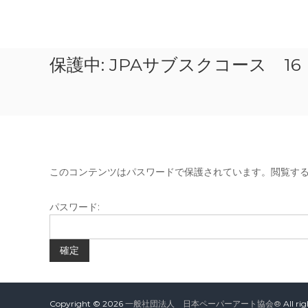
一
般
保護中: JPAサブスクコース 
社
団
法
人
日
本
このコンテンツはパスワードで保護されています。閲覧す
ペ
ー
パスワード:
パ
ー
ア
ー
ト
協
Copyright © 2026
一般社団法人 日本ペーパーアート協会®
All ri