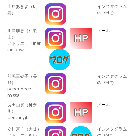
土居あきよ（広
インスタグラム
島）
のDMで
川島朋恵（和歌
メール
山）
アトリエ Lunar
rainbow
前嶋三砂子（長
インスタグラム
野）
のDMで
paper deco
missa
長田由貴（神奈
メール
川）
Craftnngt
立川京子（大阪）
インスタグラム
アトリエ きい
のDMで