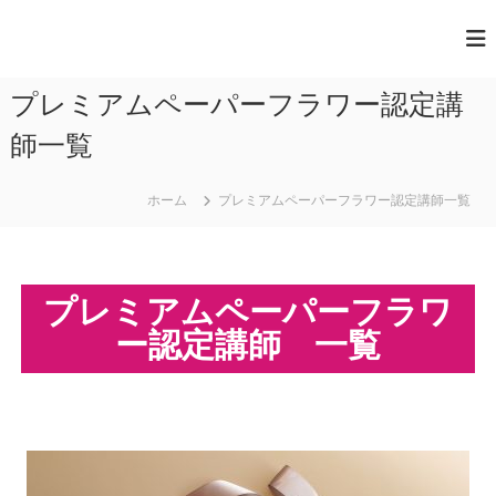
一
般
プレミアムペーパーフラワー認定講
社
団
師一覧
法
人
ホーム
プレミアムペーパーフラワー認定講師一覧
日
本
ペ
プレミアムペーパーフラワ
ー
ー認定講師 一覧
パ
ー
ア
ー
ト
協