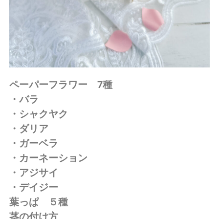
ペーパーフラワー 7種
・バラ
・シャクヤク
・ダリア
・ガーベラ
・カーネーション
・アジサイ
・デイジー
葉っぱ ５種
茎の付け方