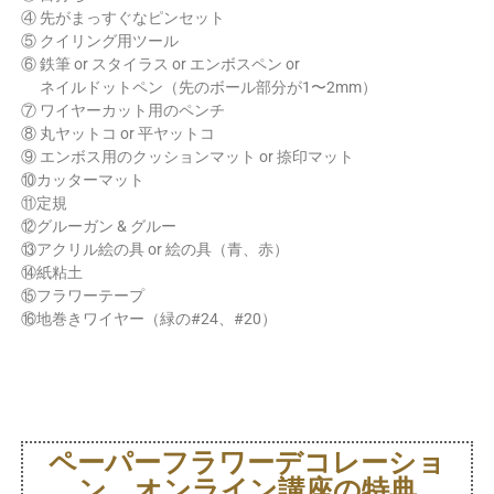
④ 先がまっすぐなピンセット
⑤ クイリング用ツール
⑥ 鉄筆 or スタイラス or エンボスペン or
ネイルドットペン（先のボール部分が1〜2mm）
⑦ ワイヤーカット用のペンチ
⑧ 丸ヤットコ or 平ヤットコ
⑨ エンボス用のクッションマット or 捺印マット
⑩カッターマット
⑪定規
⑫グルーガン & グルー
⑬アクリル絵の具 or 絵の具（青、赤）
⑭紙粘土
⑮フラワーテープ
⑯地巻きワイヤー（緑の#24、#20）
ペーパーフラワーデコレーショ
ン オンライン講座の特典