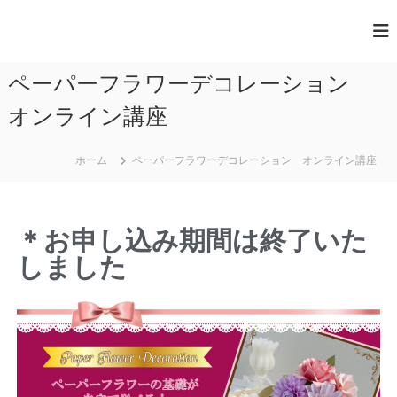
一
般
ペーパーフラワーデコレーション
社
団
オンライン講座
法
人
ホーム
ペーパーフラワーデコレーション オンライン講座
日
本
ペ
＊お申し込み期間は終了いた
ー
しました
パ
ー
ア
ー
ト
協