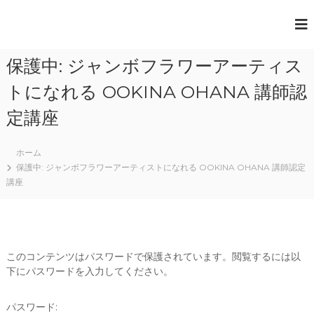
一
般
保護中: ジャンボフラワーアーティス
社
団
トになれる OOKINA OHANA 講師認
法
定講座
人
日
ホーム
本
保護中: ジャンボフラワーアーティストになれる OOKINA OHANA 講師認定
講座
ペ
ー
パ
ー
ア
このコンテンツはパスワードで保護されています。閲覧するには以
ー
下にパスワードを入力してください。
ト
協
パスワード: