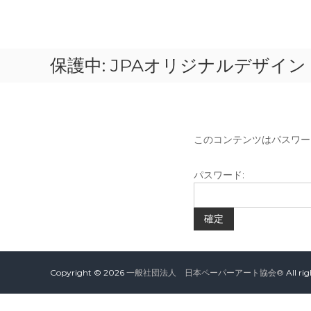
コ
ン
一
テ
般
ン
保護中: JPAオリジナルデザイ
社
ツ
へ
団
ス
法
キ
人
ッ
プ
このコンテンツはパスワー
日
本
パスワード:
ペ
ー
パ
ー
ア
ー
Copyright © 2026
一般社団法人 日本ペーパーアート協会®
All ri
ト
協