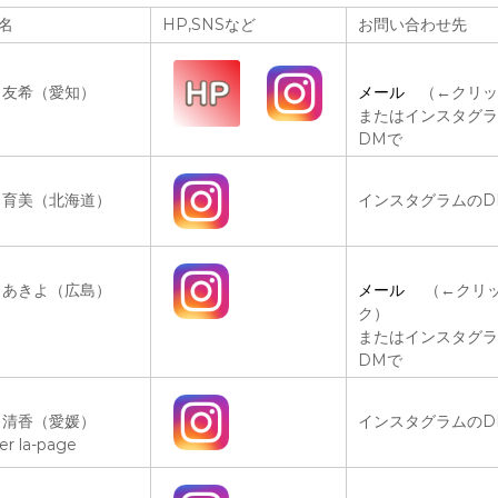
名
HP,SNSなど
お問い合わせ先
 友希（愛知）
メール
（←クリッ
またはインスタグラ
DMで
 育美（北海道）
インスタグラムのD
 あきよ（広島）
メール
（←クリ
ク）
またはインスタグラ
DMで
 清香（愛媛）
インスタグラムのD
ier la-page