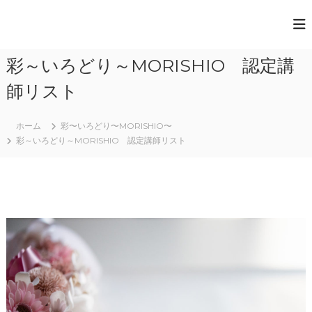
コ
ン
一
テ
般
ン
彩～いろどり～MORISHIO 認定講
ツ
社
へ
団
師リスト
ス
法
キ
人
ッ
ホーム
彩〜いろどり〜MORISHIO〜
プ
彩～いろどり～MORISHIO 認定講師リスト
日
本
ペ
ー
パ
ー
ア
ー
ト
協