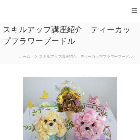
コ
ン
一
テ
般
ン
スキルアップ講座紹介 ティーカッ
ツ
社
へ
団
プフラワープードル
ス
法
キ
人
ッ
ホーム
スキルアップ講座紹介 ティーカップフラワープードル
プ
日
本
ペ
ー
パ
ー
ア
ー
ト
協