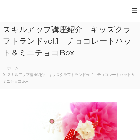
コ
ン
一
テ
般
ン
スキルアップ講座紹介 キッズクラ
ツ
社
へ
団
フトランドvol.1 チョコレートハッ
ス
法
キ
ト＆ミニチョコBox
人
ッ
プ
日
ホーム
本
スキルアップ講座紹介 キッズクラフトランドvol.1 チョコレートハット＆
ミニチョコBox
ペ
ー
パ
ー
ア
ー
ト
協