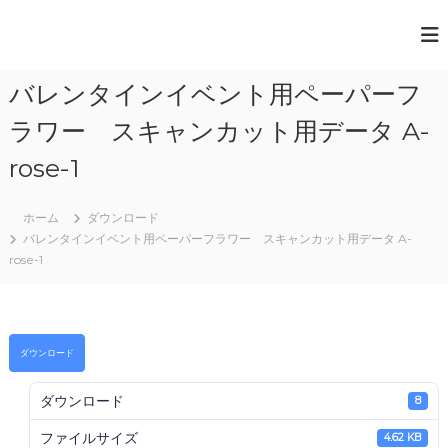
コ
ン
一
テ
般
ン
バレンタインイベント用ペーパーフ
ツ
社
へ
団
ラワー スキャンカット用データ A-
ス
法
キ
rose-1
人
ッ
プ
日
ホーム
ダウンロード
本
バレンタインイベント用ペーパーフラワー スキャンカット用データ A-
rose-1
ペ
ー
パ
ー
ダウンロード
ア
ー
ダウンロード
8
ト
協
ファイルサイズ
4.62 KB