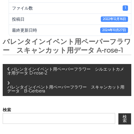
会
ファイル数
®
1
投稿日
2022年12月16日
最終更新日時
2024年10月27日
バレンタインイベント用ペーパーフラワ
ー スキャンカット用データ A-rose-1
投
バレンタインイベント用ペーパーフラワー シルエットカメ
オ用データ D-rose-2
稿
バレンタインイベント用ペーパーフラワー スキャンカット用
データ B-Gerbera
ナ
ビ
検索
検
索
ゲ