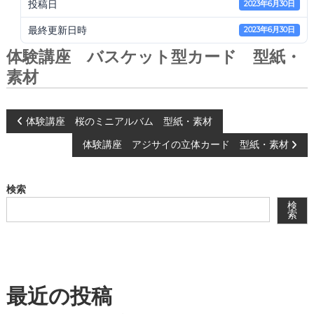
会
投稿日
2023年6月30日
®
最終更新日時
2023年6月30日
体験講座 バスケット型カード 型紙・
素材
投
体験講座 桜のミニアルバム 型紙・素材
体験講座 アジサイの立体カード 型紙・素材
稿
ナ
検索
検
ビ
索
ゲ
ー
最近の投稿
シ