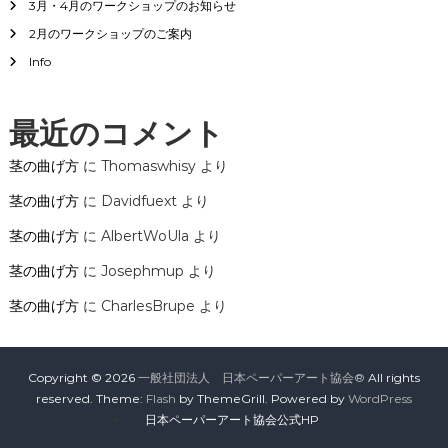
3月・4月のワークショップのお知らせ
2月のワークショップのご案内
ョ
Info
ン
最近のコメント
茎の曲げ方
に
Thomaswhisy
より
茎の曲げ方
に
Davidfuext
より
茎の曲げ方
に
AlbertWoUla
より
茎の曲げ方
に
Josephmup
より
茎の曲げ方
に
CharlesBrupe
より
Copyright © 2026
一般社団法人 日本ペーパーアート協会®
All rights
reserved. Theme:
Flash
by ThemeGrill. Powered by
WordPress
日本ペーパーアート協会公式HP