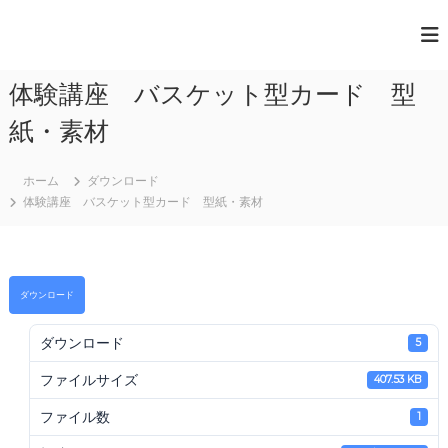
コ
ン
一
テ
般
ン
体験講座 バスケット型カード 型
ツ
社
へ
団
紙・素材
ス
法
キ
人
ッ
ホーム
ダウンロード
プ
体験講座 バスケット型カード 型紙・素材
日
本
ペ
ー
ダウンロード
パ
ー
ダウンロード
5
ア
ファイルサイズ
ー
407.53 KB
ト
ファイル数
1
協