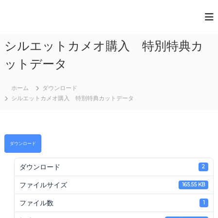
コ
ン
一
テ
般
ン
シルエットカメオ購入 特別特典カ
ツ
社
へ
団
ットデータ
ス
法
キ
人
ッ
ホーム
ダウンロード
プ
シルエットカメオ購入 特別特典カットデータ
日
本
ペ
ー
ダウンロード
パ
ー
ダウンロード
2
ア
ファイルサイズ
ー
165.55 KB
ト
ファイル数
1
協