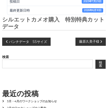
会
投稿日
2025年7月25日
®
最終更新日時
2026年6月10日
シルエットカメオ購入 特別特典カット
データ
投
藤原久美子様
パンチデータ SSサイズ
稿
検索
ナ
検
索
ビ
ゲ
最近の投稿
ー
3月・4月のワークショップのお知らせ
シ
2月のワークショップのご案内