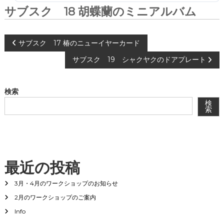
会
サブスク 18 胡蝶蘭のミニアルバム
®
投
サブスク 17 椿のニューイヤーカード
サブスク 19 シャクヤクのドアプレート
稿
ナ
検索
検
ビ
索
ゲ
ー
最近の投稿
シ
3月・4月のワークショップのお知らせ
2月のワークショップのご案内
ョ
Info