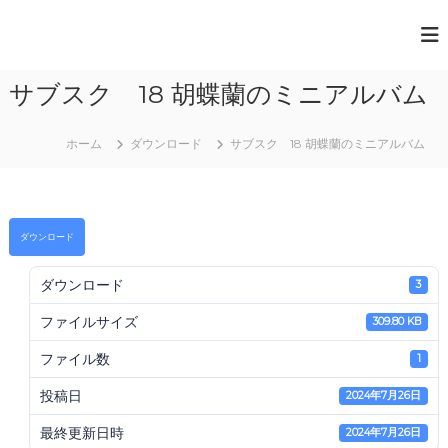
コ
ン
一
テ
般
ン
サブスク 18 胡蝶蘭のミニアルバム
ツ
社
へ
団
ス
法
ホーム
ダウンロード
サブスク 18 胡蝶蘭のミニアルバム
キ
人
ッ
プ
日
本
ダウンロード
ペ
ダウンロード
ー
3
パ
ファイルサイズ
309.80 KB
ー
ア
ファイル数
1
ー
投稿日
2024年7月26日
ト
協
最終更新日時
2024年7月26日