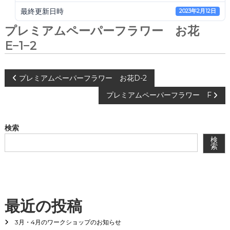
会
最終更新日時
2023年2月12日
®
プレミアムペーパーフラワー お花
E−1−2
投
プレミアムペーパーフラワー お花D-2
プレミアムペーパーフラワー F
稿
ナ
検索
検
ビ
索
ゲ
ー
最近の投稿
シ
3月・4月のワークショップのお知らせ