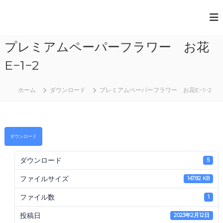
コ
ン
一
テ
般
ン
プレミアムペーパーフラワー お花
ツ
社
へ
団
E−1−2
ス
法
キ
人
ッ
ホーム
ダウンロード
プレミアムペーパーフラワー お花E−1−2
プ
日
本
ペ
ダウンロード
ー
パ
ダウンロード
5
ー
ア
ファイルサイズ
147.82 KB
ー
ファイル数
1
ト
協
投稿日
2023年2月12日