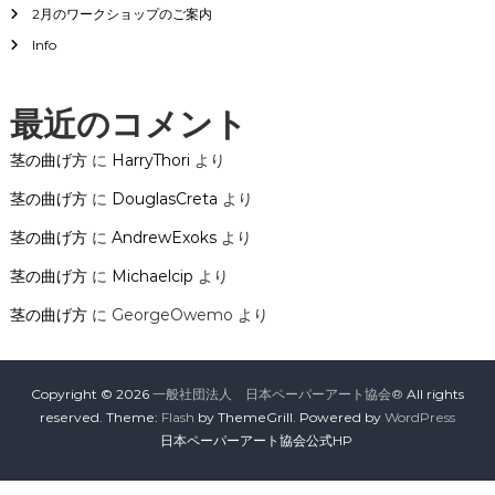
2月のワークショップのご案内
ョ
Info
ン
最近のコメント
茎の曲げ方
に
HarryThori
より
茎の曲げ方
に
DouglasCreta
より
茎の曲げ方
に
AndrewExoks
より
茎の曲げ方
に
Michaelcip
より
茎の曲げ方
に
GeorgeOwemo
より
Copyright © 2026
一般社団法人 日本ペーパーアート協会®
All rights
reserved. Theme:
Flash
by ThemeGrill. Powered by
WordPress
日本ペーパーアート協会公式HP