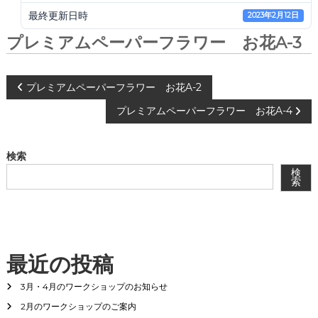
会
最終更新日時
2023年2月12日
®
プレミアムペーパーフラワー お花A-3
投
プレミアムペーパーフラワー お花A-2
プレミアムペーパーフラワー お花A-4
稿
ナ
検索
検
ビ
索
ゲ
ー
最近の投稿
シ
3月・4月のワークショップのお知らせ
2月のワークショップのご案内
ョ