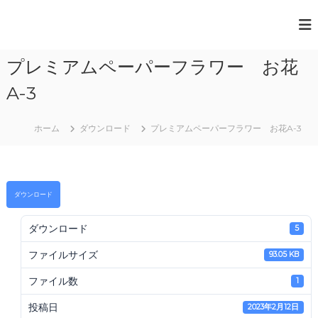
コ
ン
一
テ
般
ン
プレミアムペーパーフラワー お花
ツ
社
へ
団
A-3
ス
法
キ
人
ッ
ホーム
ダウンロード
プレミアムペーパーフラワー お花A-3
プ
日
本
ペ
ダウンロード
ー
パ
ダウンロード
5
ー
ア
ファイルサイズ
93.05 KB
ー
ファイル数
1
ト
協
投稿日
2023年2月12日