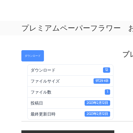
コ
ン
一
テ
般
ン
プレミアムペーパーフラワー お
社
ツ
へ
団
ス
法
キ
人
ッ
プ
ダウンロード
プ
日
本
ダウンロード
12
ペ
ファイルサイズ
97.29 KB
ー
パ
ファイル数
1
ー
投稿日
2023年2月12日
ア
ー
最終更新日時
2023年2月12日
ト
協