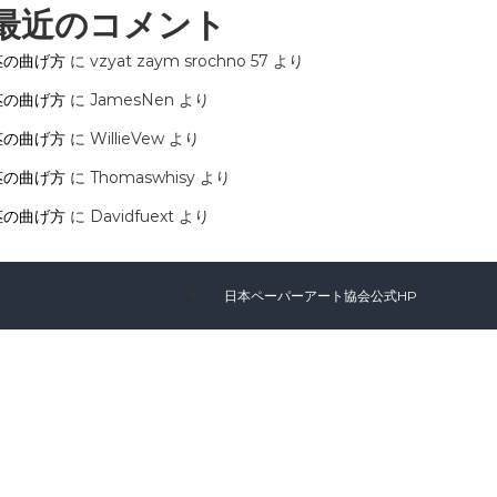
最近のコメント
茎の曲げ方
に
vzyat zaym srochno 57
より
茎の曲げ方
に
JamesNen
より
茎の曲げ方
に
WillieVew
より
茎の曲げ方
に
Thomaswhisy
より
茎の曲げ方
に
Davidfuext
より
日本ペーパーアート協会公式HP