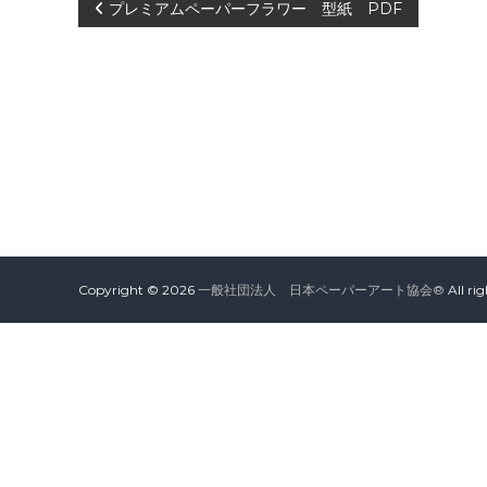
会
投
プレミアムペーパーフラワー 型紙 PDF
®
稿
ナ
ビ
ゲ
ー
Copyright © 2026
一般社団法人 日本ペーパーアート協会®
All ri
シ
ョ
ン