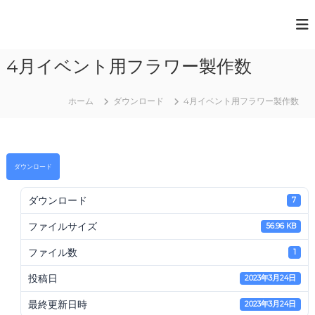
コ
ン
一
テ
般
ン
4月イベント用フラワー製作数
ツ
社
へ
団
ス
法
ホーム
ダウンロード
4月イベント用フラワー製作数
キ
人
ッ
プ
日
本
ダウンロード
ペ
ダウンロード
ー
7
パ
ファイルサイズ
56.96 KB
ー
ア
ファイル数
1
ー
投稿日
2023年3月24日
ト
協
最終更新日時
2023年3月24日