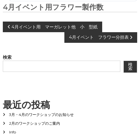
会
4月イベント用フラワー製作数
®
投
4月イベント用 マーガレット他 小 型紙
4月イベント フラワー分担表
稿
ナ
検索
検
ビ
索
ゲ
ー
最近の投稿
シ
3月・4月のワークショップのお知らせ
2月のワークショップのご案内
ョ
Info