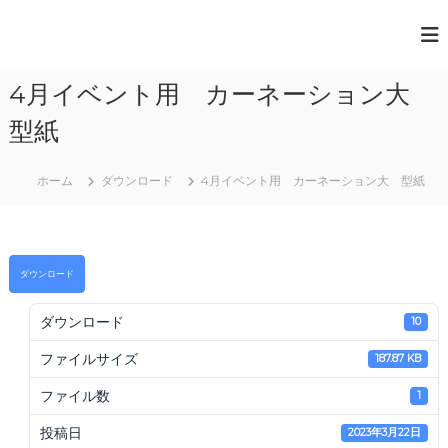
コ
ン
一
テ
般
ン
4月イベント用 カーネーション大
ツ
社
へ
団
型紙
ス
法
キ
人
ッ
ホーム
ダウンロード
4月イベント用 カーネーション大 型紙
プ
日
本
ペ
ダウンロード
ー
パ
ダウンロード
10
ー
ア
ファイルサイズ
187.87 KB
ー
ファイル数
1
ト
協
投稿日
2023年3月22日