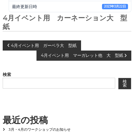
会
最終更新日時
2023年3月22日
®
4月イベント用 カーネーション大 型
紙
投
4月イベント用 ガーベラ大 型紙
4月イベント用 マーガレット他 大 型紙
稿
ナ
検索
検
ビ
索
ゲ
ー
最近の投稿
シ
3月・4月のワークショップのお知らせ