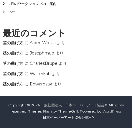
2月のワークショップのご案内
ョ
Info
ン
最近のコメント
茎の曲げ方
に
AlbertWoUla
より
茎の曲げ方
に
Josephmup
より
茎の曲げ方
に
CharlesBrupe
より
茎の曲げ方
に
Walterkab
より
茎の曲げ方
に
Edwardsak
より
Copyright © 2026
一般社団法人 日本ペーパーアート協会®
All rights
reserved. Theme:
Flash
by ThemeGrill. Powered by
WordPress
日本ペーパーアート協会公式HP