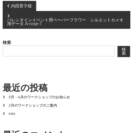
会
投
内田育子様
®
稿
バレンタインイベント用ペーパーフラワー シルエットカメオ
用データ A-rose-1
ナ
検索
ビ
検
索
ゲ
ー
シ
最近の投稿
3月・4月のワークショップのお知らせ
ョ
2月のワークショップのご案内
ン
Info