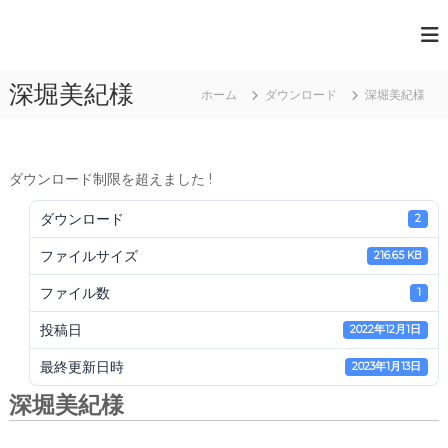
コ
ン
一
テ
般
ン
深堀美紀様
ツ
社
ホーム
ダウンロード
深堀美紀様
へ
団
ス
法
キ
人
ッ
ダウンロード制限を超えました !
プ
日
ダウンロード
2
本
ファイルサイズ
216.65 KB
ペ
ー
ファイル数
1
パ
投稿日
2022年12月1日
ー
ア
最終更新日時
2023年1月13日
ー
深堀美紀様
ト
協