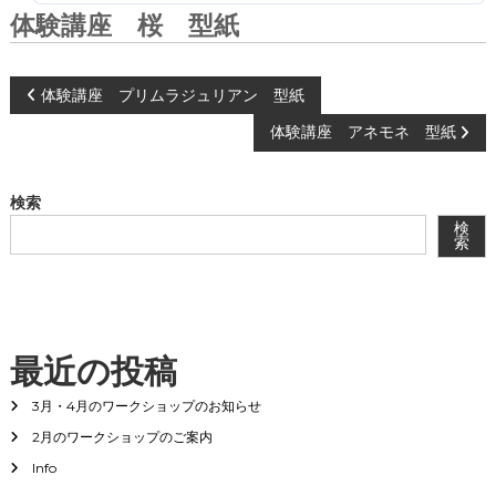
会
体験講座 桜 型紙
®
投
体験講座 プリムラジュリアン 型紙
体験講座 アネモネ 型紙
稿
ナ
検索
検
ビ
索
ゲ
ー
最近の投稿
シ
3月・4月のワークショップのお知らせ
2月のワークショップのご案内
ョ
Info