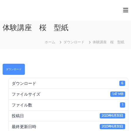
コ
ン
一
テ
般
ン
体験講座 桜 型紙
ツ
社
へ
団
ス
法
ホーム
ダウンロード
体験講座 桜 型紙
キ
人
ッ
プ
日
本
ダウンロード
ペ
ダウンロード
ー
6
パ
ファイルサイズ
1.47 MB
ー
ア
ファイル数
1
ー
投稿日
2023年6月30日
ト
協
最終更新日時
2023年6月30日