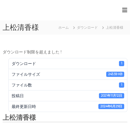
コ
ン
一
テ
般
ン
上松清香様
ツ
社
ホーム
ダウンロード
上松清香様
へ
団
ス
法
キ
人
ッ
ダウンロード制限を超えました !
プ
日
ダウンロード
1
本
ファイルサイズ
243.59 KB
ペ
ー
ファイル数
1
パ
投稿日
2021年11月12日
ー
ア
最終更新日時
2024年6月29日
ー
上松清香様
ト
協