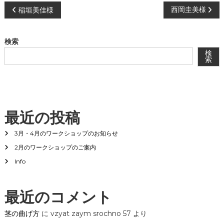
会
投
西岡圭美様
稲垣美佳様
®
稿
検索
ナ
検
索
ビ
ゲ
最近の投稿
ー
3月・4月のワークショップのお知らせ
シ
2月のワークショップのご案内
Info
ョ
ン
最近のコメント
茎の曲げ方
に
vzyat zaym srochno 57
より