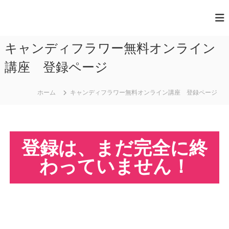
一
般
キャンディフラワー無料オンライン
社
団
講座 登録ページ
法
人
ホーム
キャンディフラワー無料オンライン講座 登録ページ
日
本
ペ
登録は、まだ完全に終
ー
パ
わっていません！
ー
ア
ー
ト
協