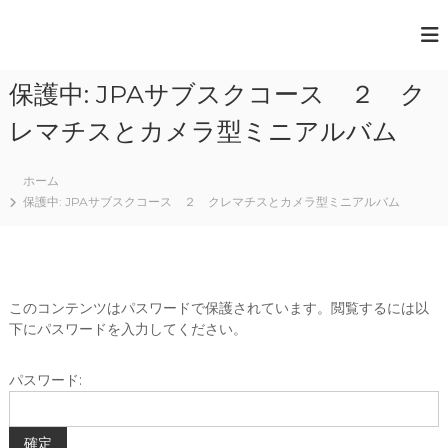
一
般
保護中: JPAサブスクコース ２ ク
社
団
レマチスとカメラ型ミニアルバム
法
人
ホーム
保護中: JPAサブスクコース ２ クレマチスとカメラ型ミニアルバム
日
本
ペ
ー
このコンテンツはパスワードで保護されています。閲覧するには以
パ
下にパスワードを入力してください。
ー
ア
パスワード:
ー
ト
協